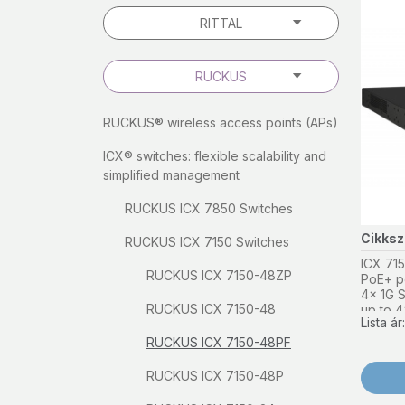
RITTAL
RUCKUS
RUCKUS® wireless access points (APs)
ICX® switches: flexible scalability and
simplified management
RUCKUS ICX 7850 Switches
Cikks
RUCKUS ICX 7150 Switches
ICX 715
RUCKUS ICX 7150-48ZP
PoE+ po
4x 1G S
RUCKUS ICX 7150-48
up to 4
Lista á
PoE bud
and RIP
RUCKUS ICX 7150-48PF
RUCKUS ICX 7150-48P