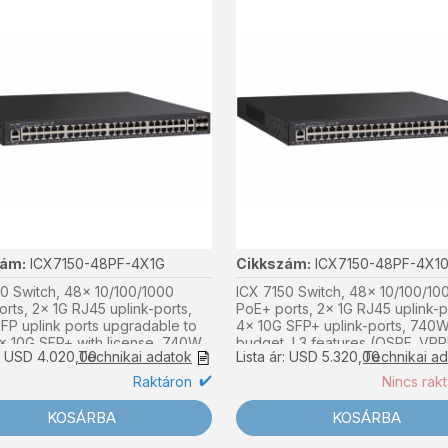
zám:
ICX7150-48PF-4X1G
Cikkszám:
ICX7150-48PF-4X1
0 Switch, 48x 10/100/1000
ICX 7150 Switch, 48x 10/100/10
rts, 2x 1G RJ45 uplink-ports,
PoE+ ports, 2x 1G RJ45 uplink-p
FP uplink ports upgradable to
4x 10G SFP+ uplink-ports, 740
x 10G SFP+ with license, 740W
budget, L3 features (OSPF, VRR
r: USD 4.020,00
Technikai adatok
Lista ár: USD 5.320,00
Technikai a
get, basic L3 (static routing
PBR), TAA
)
Raktáron
Nincs rak
KOSÁRBA
KOSÁRBA