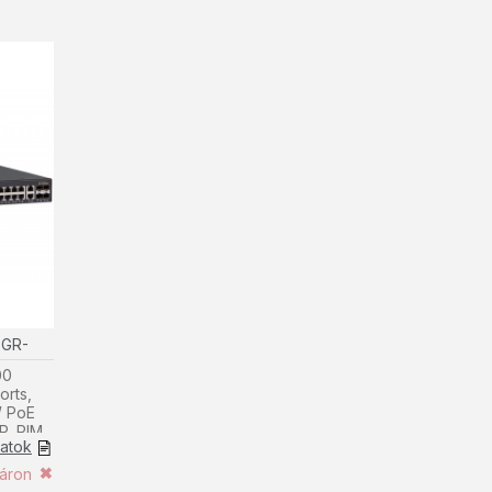
0GR-
00
orts,
W PoE
P, PIM,
datok
táron