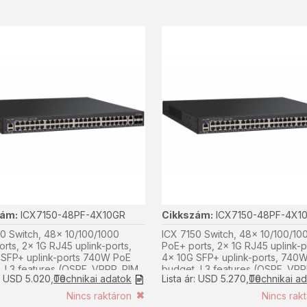
zám:
ICX7150-48PF-4X10GR
Cikkszám:
ICX7150-48PF-4X1
RMT3
0 Switch, 48x 10/100/1000
ICX 7150 Switch, 48x 10/100/10
rts, 2x 1G RJ45 uplink-ports,
PoE+ ports, 2x 1G RJ45 uplink-p
 SFP+ uplink-ports 740W PoE
4x 10G SFP+ uplink-ports, 740
 L3 features (OSPF, VRRP, PIM,
budget, L3 features (OSPF, VRR
r: USD 5.020,00
Technikai adatok
Lista ár: USD 5.270,00
Technikai a
PBR), 3 year remote support.
Nincs raktáron
Nincs rak