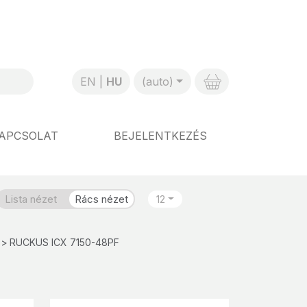
EN
HU
(auto)
APCSOLAT
BEJELENTKEZÉS
Lista nézet
Rács nézet
12
RUCKUS ICX 7150-48PF