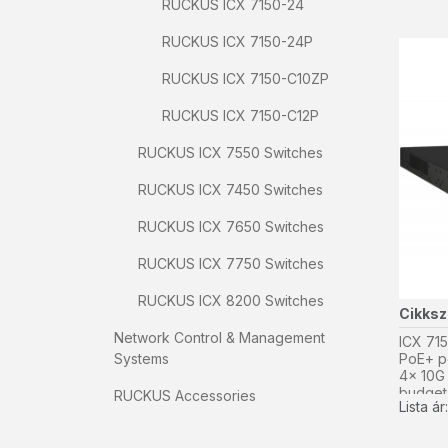
RUCKUS ICX 7150-24
RUCKUS ICX 7150-24P
RUCKUS ICX 7150-C10ZP
RUCKUS ICX 7150-C12P
RUCKUS ICX 7550 Switches
RUCKUS ICX 7450 Switches
RUCKUS ICX 7650 Switches
RUCKUS ICX 7750 Switches
RUCKUS ICX 8200 Switches
Cikks
Network Control & Management
ICX 715
PoE+ po
Systems
4x 10G
budget,
RUCKUS Accessories
Lista á
PBR)