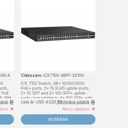
0GR-A
Cikkszám:
ICX7150-48PF-2X10G
00
ICX 7150 Switch, 48x 10/100/1000
orts,
PoE+ ports, 2x 1G RJ45 uplink-ports,
W PoE
2x 1G SFP and 2x 10G SFP+ uplink-
P, PIM,
ports upgradable to 4x 10G SFP+ with
datok
Lista ár: USD 4.520,00
Technikai adatok
license, 740W PoE budget, basic L3
(static routing and RIP)
táron
Nincs raktáron
KOSÁRBA