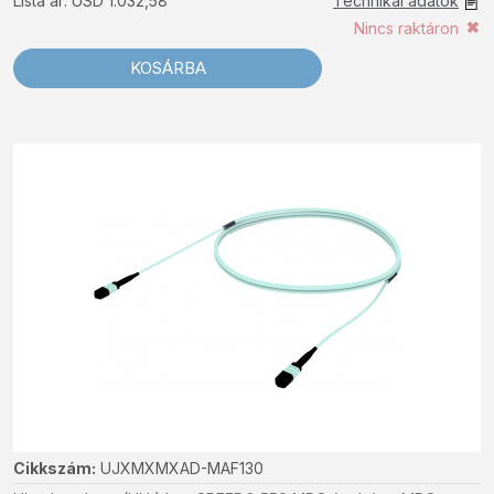
Lista ár: USD 1.032,58
Technikai adatok
Nincs raktáron
KOSÁRBA
Cikkszám:
UJXMXMXAD-MAF130