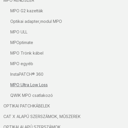
MPO RENDSZER
MPO G2 kazetták
Optikai adapter,modul MPO
MPO ULL
MPOptimate
MPO Trönk kábel
MPO egyéb
InstaPATCH® 360
MPO Ultra Low Loss
QWIK MPO csatlakozó
OPTIKAI PATCHKÁBELEK
CAT X ALAPÚ SZERSZÁMOK, MŰSZEREK
OPTIKAI ALAPÚ SZERSZÁMOK