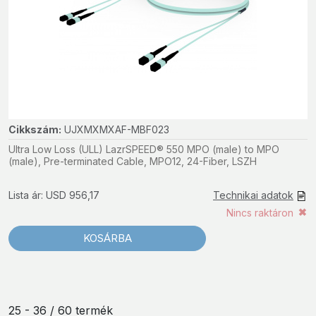
Cikkszám:
UJXMXMXAF-MBF023
Ultra Low Loss (ULL) LazrSPEED® 550 MPO (male) to MPO
(male), Pre-terminated Cable, MPO12, 24-Fiber, LSZH
Lista ár: USD 956,17
Technikai adatok
Nincs raktáron
KOSÁRBA
25 - 36 / 60 termék