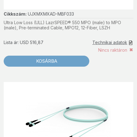
Cikkszám:
UJXMXMXAD-MBF033
Ultra Low Loss (ULL) LazrSPEED® 550 MPO (male) to MPO
(male), Pre-terminated Cable, MPO12, 12-Fiber, LSZH
Lista ár: USD 516,87
Technikai adatok
Nincs raktáron
KOSÁRBA