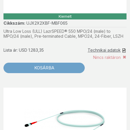
Kiemelt
Cikkszám:
UJX2X2XBF-MBF065
Ultra Low Loss (ULL) LazrSPEED® 550 MPO/24 (male) to
MPO/24 (male), Pre-terminated Cable, MPO24, 24-Fiber, LSZH
Lista ár: USD 1.283,35
Technikai adatok
Nincs raktáron
KOSÁRBA