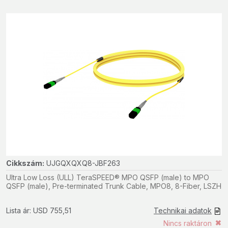
Cikkszám:
UJGQXQXQ8-JBF263
Ultra Low Loss (ULL) TeraSPEED® MPO QSFP (male) to MPO
QSFP (male), Pre-terminated Trunk Cable, MPO8, 8-Fiber, LSZH
Lista ár: USD 755,51
Technikai adatok
Nincs raktáron