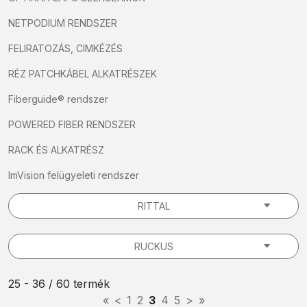
NETPODIUM RENDSZER
FELIRATOZÁS, CIMKÉZÉS
RÉZ PATCHKÁBEL ALKATRÉSZEK
Fiberguide® rendszer
POWERED FIBER RENDSZER
RACK ÉS ALKATRÉSZ
ImVision felügyeleti rendszer
RITTAL
RUCKUS
25 - 36 / 60 termék
«
<
1
2
3
4
5
>
»