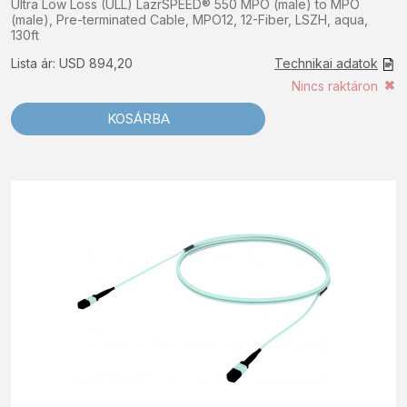
Ultra Low Loss (ULL) LazrSPEED® 550 MPO (male) to MPO
(male), Pre-terminated Cable, MPO12, 12-Fiber, LSZH, aqua,
130ft
Lista ár: USD 894,20
Technikai adatok
Nincs raktáron
KOSÁRBA