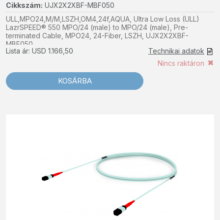
Cikkszám:
UJX2X2XBF-MBF050
ULL,MPO24,M/M,LSZH,OM4,24f,AQUA, Ultra Low Loss (ULL)
LazrSPEED® 550 MPO/24 (male) to MPO/24 (male), Pre-
terminated Cable, MPO24, 24-Fiber, LSZH, UJX2X2XBF-
MBF050
Lista ár: USD 1.166,50
Technikai adatok
Nincs raktáron
KOSÁRBA