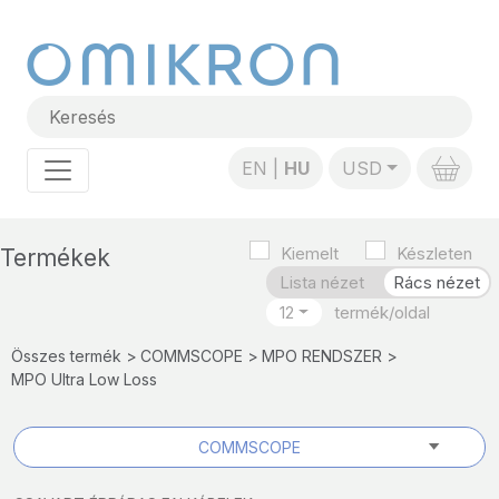
EN
HU
USD
Kiemelt
Készleten
Termékek
Lista nézet
Rács nézet
12
Összes termék
COMMSCOPE
MPO RENDSZER
MPO Ultra Low Loss
COMMSCOPE