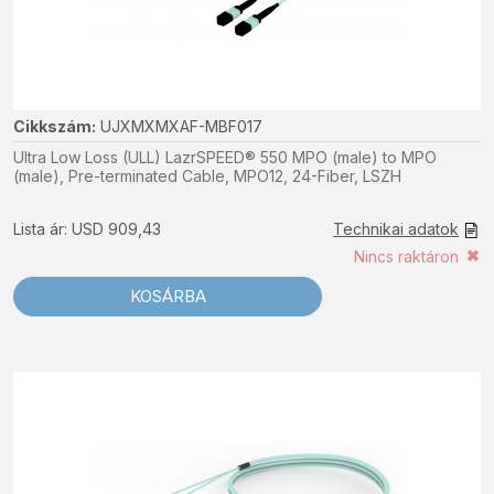
Cikkszám:
UJXMXMXAF-MBF017
Ultra Low Loss (ULL) LazrSPEED® 550 MPO (male) to MPO
(male), Pre-terminated Cable, MPO12, 24-Fiber, LSZH
Lista ár: USD 909,43
Technikai adatok
Nincs raktáron
KOSÁRBA