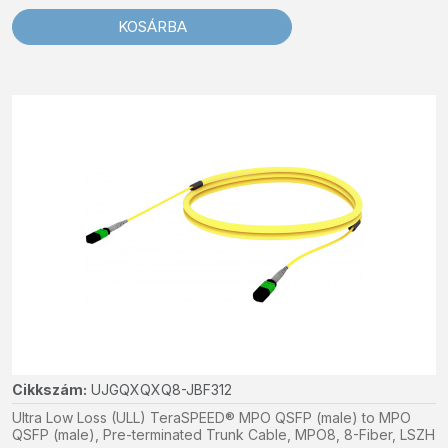
KOSÁRBA
Cikkszám:
UJGQXQXQ8-JBF312
Ultra Low Loss (ULL) TeraSPEED® MPO QSFP (male) to MPO
QSFP (male), Pre-terminated Trunk Cable, MPO8, 8-Fiber, LSZH