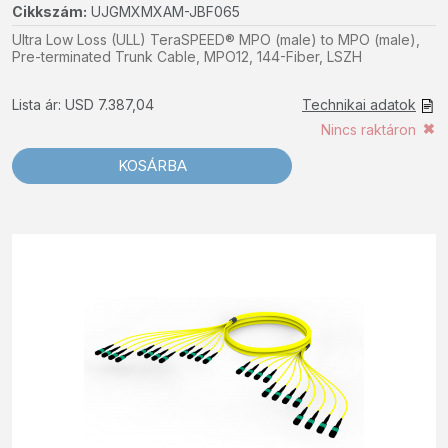
Cikkszám:
UJGMXMXAM-JBF065
Ultra Low Loss (ULL) TeraSPEED® MPO (male) to MPO (male),
Pre-terminated Trunk Cable, MPO12, 144-Fiber, LSZH
Lista ár: USD 7.387,04
Technikai adatok
Nincs raktáron
KOSÁRBA