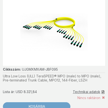
Cikkszám:
UJGMXMXAM-JBF095
Ultra Low Loss (ULL) TeraSPEED® MPO (male) to MPO (male),
Pre-terminated Trunk Cable, MPO12, 144-Fiber, LSZH
Lista ár: USD 8.321,84
Technikai adatok
Nincs raktáron
KOSÁRBA