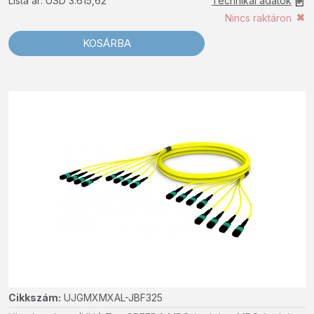
Lista ár: USD 3.615,62
Technikai adatok
Nincs raktáron
KOSÁRBA
Cikkszám:
UJGMXMXAL-JBF325