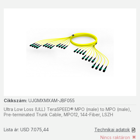
Cikkszám:
UJGMXMXAM-JBF055
Ultra Low Loss (ULL) TeraSPEED® MPO (male) to MPO (male),
Pre-terminated Trunk Cable, MPO12, 144-Fiber, LSZH
Lista ár: USD 7.075,44
Technikai adatok
Nincs raktáron