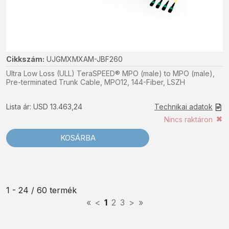
Cikkszám:
UJGMXMXAM-JBF260
Ultra Low Loss (ULL) TeraSPEED® MPO (male) to MPO (male),
Pre-terminated Trunk Cable, MPO12, 144-Fiber, LSZH
Lista ár: USD 13.463,24
Technikai adatok
Nincs raktáron
KOSÁRBA
1 - 24 / 60 termék
«
<
1
2
3
>
»