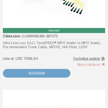
Kiemelt
Cikkszám:
UJGMXMXAM-JBF075
Ultra Low Loss (ULL) TeraSPEED® MPO (male) to MPO (male),
Pre-terminated Trunk Cable, MPO12, 144-Fiber, LSZH
Lista ár: USD 7.698,64
Technikai adatok
Nincs raktáron
KOSÁRBA