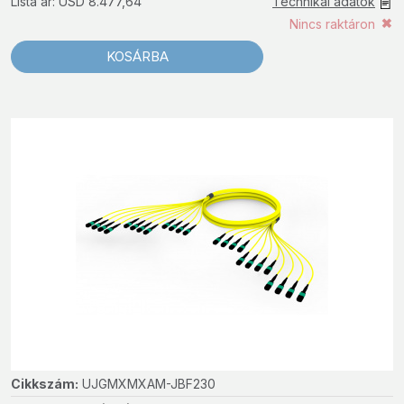
Lista ár: USD 8.477,64
Technikai adatok
Nincs raktáron
KOSÁRBA
Cikkszám:
UJGMXMXAM-JBF230