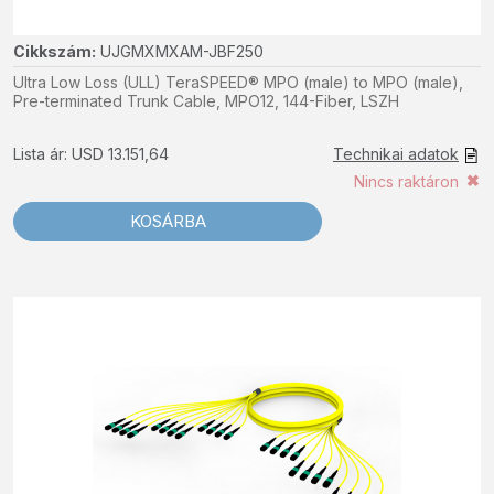
Cikkszám:
UJGMXMXAM-JBF250
Ultra Low Loss (ULL) TeraSPEED® MPO (male) to MPO (male),
Pre-terminated Trunk Cable, MPO12, 144-Fiber, LSZH
Lista ár: USD 13.151,64
Technikai adatok
Nincs raktáron
KOSÁRBA