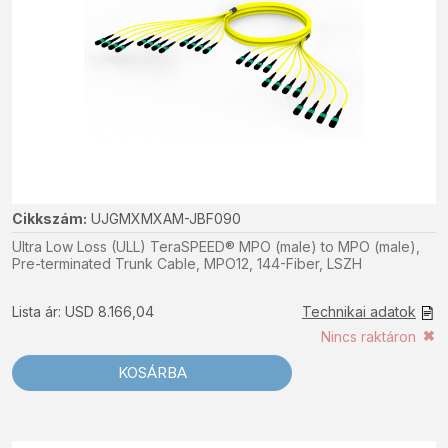
Cikkszám:
UJGMXMXAM-JBF090
Ultra Low Loss (ULL) TeraSPEED® MPO (male) to MPO (male),
Pre-terminated Trunk Cable, MPO12, 144-Fiber, LSZH
Lista ár: USD 8.166,04
Technikai adatok
Nincs raktáron
KOSÁRBA