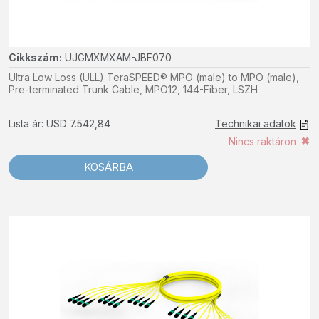
Cikkszám:
UJGMXMXAM-JBF070
Ultra Low Loss (ULL) TeraSPEED® MPO (male) to MPO (male),
Pre-terminated Trunk Cable, MPO12, 144-Fiber, LSZH
Lista ár: USD 7.542,84
Technikai adatok
Nincs raktáron
KOSÁRBA