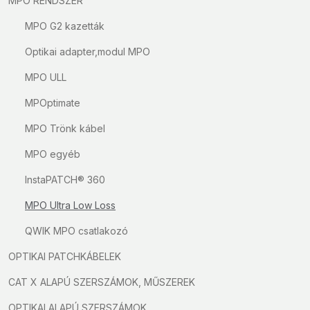
MPO RENDSZER
MPO G2 kazetták
Optikai adapter,modul MPO
MPO ULL
MPOptimate
MPO Trönk kábel
MPO egyéb
InstaPATCH® 360
MPO Ultra Low Loss
QWIK MPO csatlakozó
OPTIKAI PATCHKÁBELEK
CAT X ALAPÚ SZERSZÁMOK, MŰSZEREK
OPTIKAI ALAPÚ SZERSZÁMOK