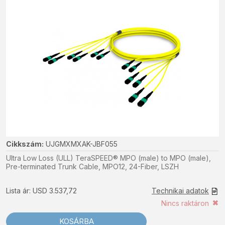
Cikkszám:
UJGMXMXAK-JBF055
Ultra Low Loss (ULL) TeraSPEED® MPO (male) to MPO (male),
Pre-terminated Trunk Cable, MPO12, 24-Fiber, LSZH
Lista ár: USD 3.537,72
Technikai adatok
Nincs raktáron
KOSÁRBA