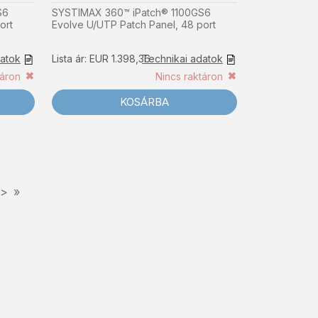
S6
SYSTIMAX 360™ iPatch® 1100GS6
ort
Evolve U/UTP Patch Panel, 48 port
datok
Lista ár: EUR 1.398,36
Technikai adatok
táron
Nincs raktáron
KOSÁRBA
>
»