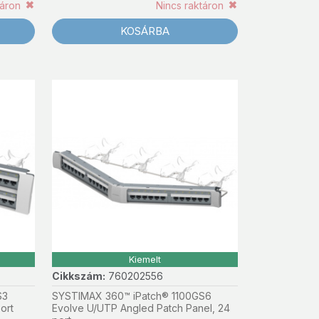
táron
Nincs raktáron
KOSÁRBA
Kiemelt
Cikkszám:
760202556
S3
SYSTIMAX 360™ iPatch® 1100GS6
ort
Evolve U/UTP Angled Patch Panel, 24