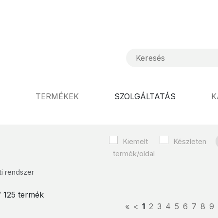
TERMÉKEK
SZOLGÁLTATÁS
K
Kiemelt
Készleten
ti rendszer
 / 125 termék
«
<
1
2
3
4
5
6
7
8
9