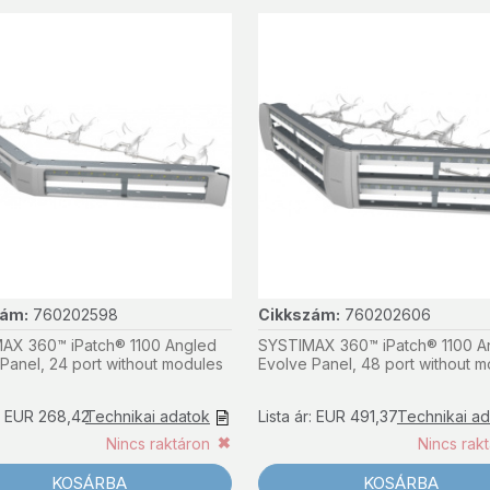
zám:
760202598
Cikkszám:
760202606
AX 360™ iPatch® 1100 Angled
SYSTIMAX 360™ iPatch® 1100 A
Panel, 24 port without modules
Evolve Panel, 48 port without 
r: EUR 268,42
Technikai adatok
Lista ár: EUR 491,37
Technikai a
Nincs raktáron
Nincs rak
KOSÁRBA
KOSÁRBA