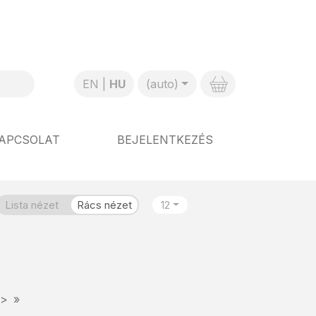
EN
HU
(auto)
APCSOLAT
BEJELENTKEZÉS
Lista nézet
Rács nézet
12
>
»