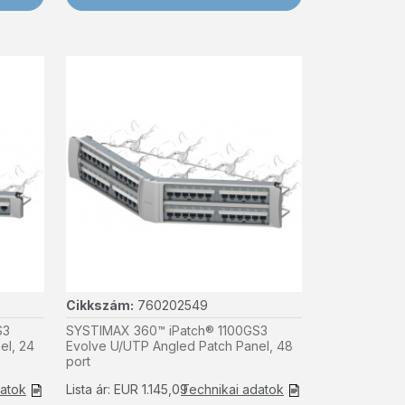
Cikkszám:
760202549
S3
SYSTIMAX 360™ iPatch® 1100GS3
el, 24
Evolve U/UTP Angled Patch Panel, 48
port
datok
Lista ár: EUR 1.145,09
Technikai adatok