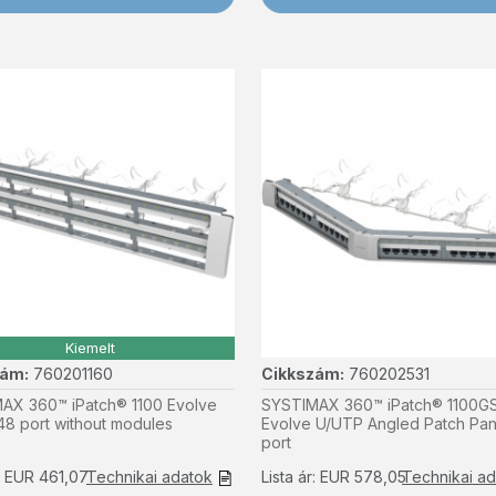
Kiemelt
zám:
760201160
Cikkszám:
760202531
AX 360™ iPatch® 1100 Evolve
SYSTIMAX 360™ iPatch® 1100G
48 port without modules
Evolve U/UTP Angled Patch Pan
port
r: EUR 461,07
Technikai adatok
Lista ár: EUR 578,05
Technikai a