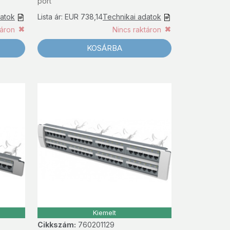
port
datok
Lista ár: EUR 738,14
Technikai adatok
táron
Nincs raktáron
KOSÁRBA
Kiemelt
Cikkszám:
760201129