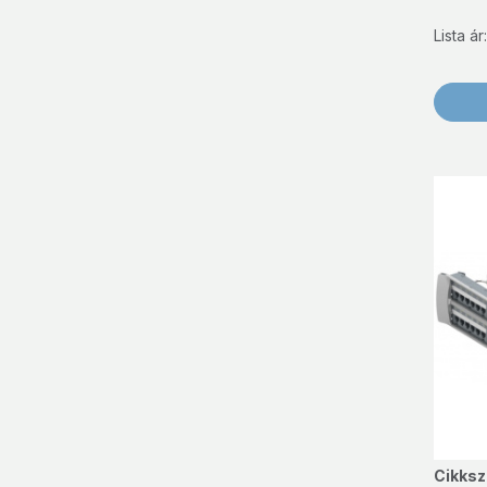
Lista á
Cikks