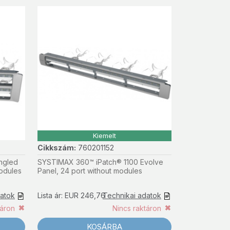
Kiemelt
Cikkszám:
760201152
ngled
SYSTIMAX 360™ iPatch® 1100 Evolve
modules
Panel, 24 port without modules
datok
Lista ár: EUR 246,76
Technikai adatok
táron
Nincs raktáron
KOSÁRBA