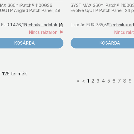
AX 360™ iPatch® 1100GS6
SYSTIMAX 360™ iPatch® 1100G
 U/UTP Angled Patch Panel, 48
Evolve U/UTP Patch Panel, 24 p
r: EUR 1.476,28
Technikai adatok
Lista ár: EUR 735,59
Technikai a
Nincs raktáron
Nincs rak
KOSÁRBA
KOSÁRBA
 / 125 termék
«
<
1
2
3
4
5
6
7
8
9