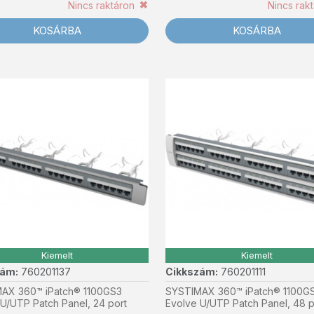
Nincs raktáron
Nincs rak
KOSÁRBA
KOSÁRBA
Kiemelt
Kiemelt
zám:
760201137
Cikkszám:
760201111
AX 360™ iPatch® 1100GS3
SYSTIMAX 360™ iPatch® 1100G
U/UTP Patch Panel, 24 port
Evolve U/UTP Patch Panel, 48 p