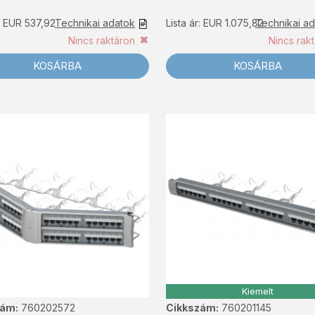
r: EUR 537,92
Technikai adatok
Lista ár: EUR 1.075,82
Technikai a
Nincs raktáron
Nincs rak
KOSÁRBA
KOSÁRBA
Kiemelt
zám:
760202572
Cikkszám:
760201145