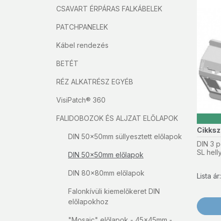
CSAVART ÉRPÁRAS FALKÁBELEK
PATCHPANELEK
Kábel rendezés
BETÉT
RÉZ ALKATRÉSZ EGYÉB
VisiPatch® 360
FALIDOBOZOK ÉS ALJZAT ELŐLAPOK
Cikks
DIN 50x50mm süllyesztett előlapok
DIN 3 p
SL hell
DIN 50x50mm előlapok
DIN 80x80mm előlapok
Lista á
Falonkívüli kiemelőkeret DIN
előlapokhoz
"Mosaic" előlapok - 45x45mm -