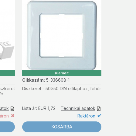
Kiemelt
Cikkszám:
5-336608-1
íszkeret
Díszkeret - 50x50 DIN előlaphoz, fehér
ér
datok
Lista ár: EUR 1,72
Technikai adatok
táron
Raktáron
KOSÁRBA