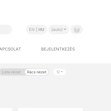
EN
HU
(auto)
APCSOLAT
BEJELENTKEZÉS
Lista nézet
Rács nézet
12