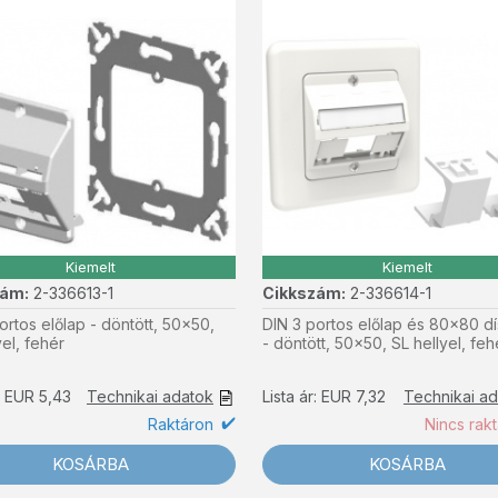
Kiemelt
Kiemelt
zám:
2-336613-1
Cikkszám:
2-336614-1
ortos előlap - döntött, 50x50,
DIN 3 portos előlap és 80x80 d
yel, fehér
- döntött, 50x50, SL hellyel, feh
r: EUR 5,43
Technikai adatok
Lista ár: EUR 7,32
Technikai a
Raktáron
Nincs rak
KOSÁRBA
KOSÁRBA