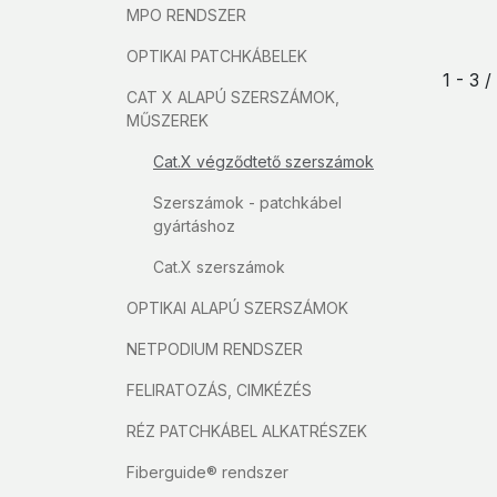
MPO RENDSZER
OPTIKAI PATCHKÁBELEK
1 - 3 
CAT X ALAPÚ SZERSZÁMOK,
MŰSZEREK
Cat.X végződtető szerszámok
Szerszámok - patchkábel
gyártáshoz
Cat.X szerszámok
OPTIKAI ALAPÚ SZERSZÁMOK
NETPODIUM RENDSZER
FELIRATOZÁS, CIMKÉZÉS
RÉZ PATCHKÁBEL ALKATRÉSZEK
Fiberguide® rendszer