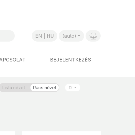
EN
HU
(auto)
APCSOLAT
BEJELENTKEZÉS
Lista nézet
Rács nézet
12