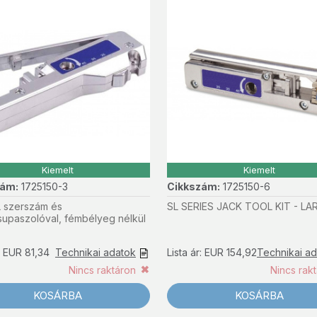
Kiemelt
Kiemelt
zám:
1725150-3
Cikkszám:
1725150-6
 szerszám és
SL SERIES JACK TOOL KIT - LA
supaszolóval, fémbélyeg nélkül
r: EUR 81,34
Technikai adatok
Lista ár: EUR 154,92
Technikai a
Nincs raktáron
Nincs rak
KOSÁRBA
KOSÁRBA