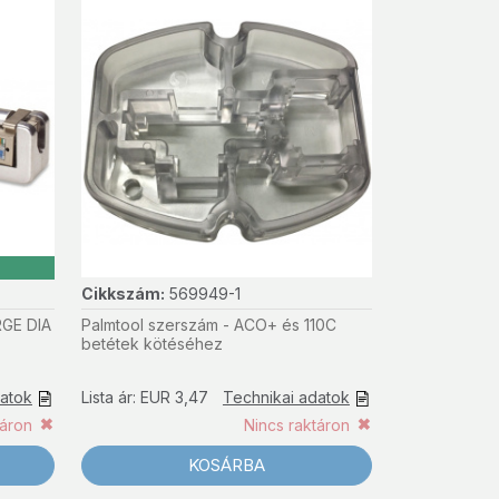
Cikkszám:
569949-1
RGE DIA
Palmtool szerszám - ACO+ és 110C
betétek kötéséhez
datok
Lista ár: EUR 3,47
Technikai adatok
táron
Nincs raktáron
KOSÁRBA