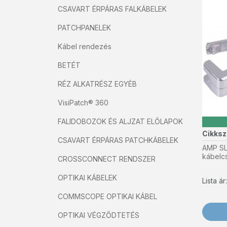
CSAVART ÉRPÁRAS FALKÁBELEK
PATCHPANELEK
Kábel rendezés
BETÉT
RÉZ ALKATRÉSZ EGYÉB
VisiPatch® 360
FALIDOBOZOK ÉS ALJZAT ELŐLAPOK
Cikks
CSAVART ÉRPÁRAS PATCHKÁBELEK
AMP SL
kábelc
CROSSCONNECT RENDSZER
OPTIKAI KÁBELEK
Lista á
COMMSCOPE OPTIKAI KÁBEL
OPTIKAI VÉGZŐDTETÉS