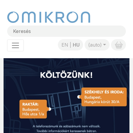
EN
HU
(auto)