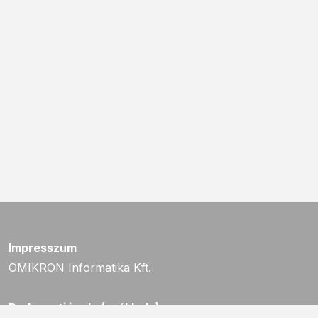
Impresszum
OMIKRON Informatika Kft.
Budapesti iroda (székhely)