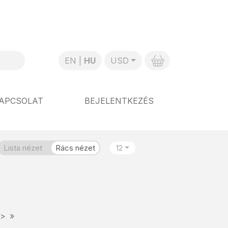
EN
HU
USD
APCSOLAT
BEJELENTKEZÉS
Lista nézet
Rács nézet
12
>
»