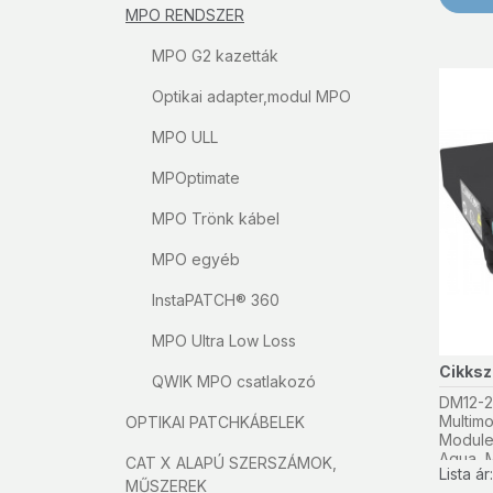
MPO RENDSZER
MPO G2 kazetták
Optikai adapter,modul MPO
MPO ULL
MPOptimate
MPO Trönk kábel
MPO egyéb
InstaPATCH® 360
MPO Ultra Low Loss
Cikks
QWIK MPO csatlakozó
DM12-2
Multim
OPTIKAI PATCHKÁBELEK
Module
Aqua, M
CAT X ALAPÚ SZERSZÁMOK,
Lista á
MŰSZEREK