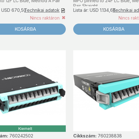
to 12F LC Blue, Method A Pair
MPO pinned to 24F LC Blue, Me
d
Pair Straight
r: USD 670,50
Technikai adatok
Lista ár: USD 1.134,68
Technikai a
Nincs raktáron
Nincs rak
KOSÁRBA
KOSÁRBA
Kiemelt
zám:
760242502
Cikkszám:
760238838