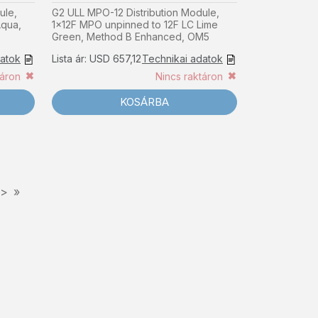
ule,
G2 ULL MPO-12 Distribution Module,
Aqua,
1x12F MPO unpinned to 12F LC Lime
Green, Method B Enhanced, OM5
datok
Lista ár: USD 657,12
Technikai adatok
táron
Nincs raktáron
KOSÁRBA
>
»