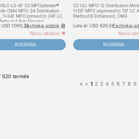
4LC-LS-AF G2 MPOptimate®
G2 ULL MPO-12 Distribution Mod
ode OM4 MPO-24 Distribution
1x12F MPO unpinned to 12F LC 
, 1x24F MPO pinned to 24F LC
Method B Enhanced, OM4
ethod A Pair Flipped
r: USD 1.060,20
Technikai adatok
Lista ár: USD 626,56
Technikai a
Nincs raktáron
Nincs rak
KOSÁRBA
KOSÁRBA
 / 620 termék
«
<
1
2
3
4
5
6
7
8
9