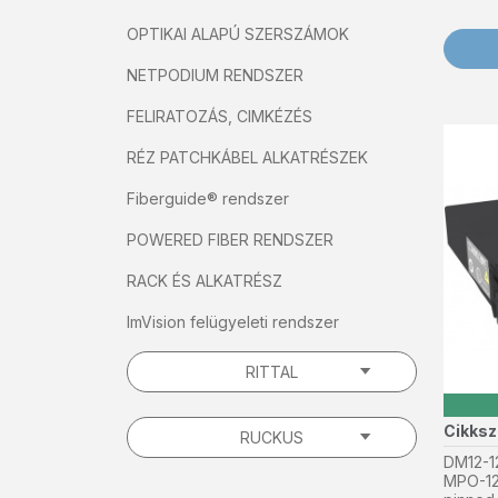
OPTIKAI ALAPÚ SZERSZÁMOK
NETPODIUM RENDSZER
FELIRATOZÁS, CIMKÉZÉS
RÉZ PATCHKÁBEL ALKATRÉSZEK
Fiberguide® rendszer
POWERED FIBER RENDSZER
RACK ÉS ALKATRÉSZ
ImVision felügyeleti rendszer
RITTAL
Cikks
RUCKUS
DM12-1
MPO-12