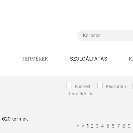
TERMÉKEK
SZOLGÁLTATÁS
K
Kiemelt
Készleten
 / 620 termék
«
<
1
2
3
4
5
6
7
8
9