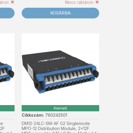
táron
Nincs raktáron
KOSÁRBA
Kiemelt
Cikkszám:
760242501
de
DM12-24LC-SM-AF G2 Singlemode
12F
MPO-12 Distribution Module, 2x12F