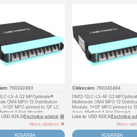
zám:
760242493
Cikkszám:
760242494
2LC-LS-A G2 MPOptimate®
DM12-12LC-LS-AF G2 MPOptima
ode OM4 MPO-12 Distribution
Multimode OM4 MPO-12 Distribu
, 1x12F MPO pinned to 12F LC
Module, 1x12F MPO pinned to 1
ethod A Pair Straight
Aqua, Method A Pair Flipped
r: USD 626,56
Technikai adatok
Lista ár: USD 626,56
Technikai a
Nincs raktáron
Nincs rak
KOSÁRBA
KOSÁRBA