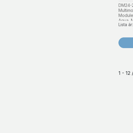
DM24-2
Multim
Module
Aqua, M
Lista á
1 - 12