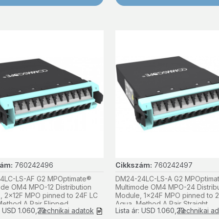
zám:
760242496
Cikkszám:
760242497
4LC-LS-AF G2 MPOptimate®
DM24-24LC-LS-A G2 MPOptima
ode OM4 MPO-12 Distribution
Multimode OM4 MPO-24 Distribu
, 2x12F MPO pinned to 24F LC
Module, 1x24F MPO pinned to 
ethod A Pair Flipped
Aqua, Method A Pair Straight
r: USD 1.060,20
Technikai adatok
Lista ár: USD 1.060,20
Technikai a