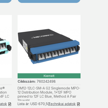
Kiemelt
Cikkszám:
760242498
te®
DM12-12LC-SM-A G2 Singlemode MPO-
tion
12 Distribution Module, 1x12F MPO
24F LC
pinned to 12F LC Blue, Method A Pair
Straight
datok
Lista ár: USD 670,50
Technikai adatok