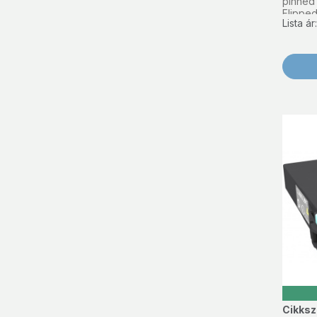
pinned 
Flippe
Lista á
Cikks