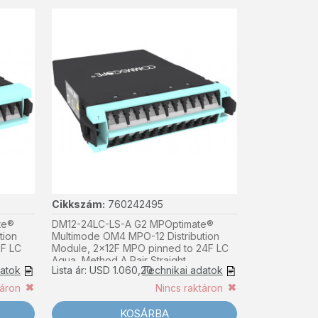
Cikkszám:
760242495
te®
DM12-24LC-LS-A G2 MPOptimate®
tion
Multimode OM4 MPO-12 Distribution
2F LC
Module, 2x12F MPO pinned to 24F LC
Aqua, Method A Pair Straight
datok
Lista ár: USD 1.060,20
Technikai adatok
táron
Nincs raktáron
KOSÁRBA