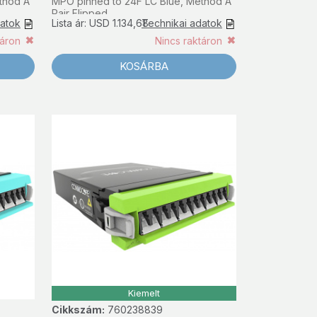
thod A
MPO pinned to 24F LC Blue, Method A
Pair Flipped
datok
Lista ár: USD 1.134,68
Technikai adatok
táron
Nincs raktáron
KOSÁRBA
Kiemelt
Cikkszám:
760238839