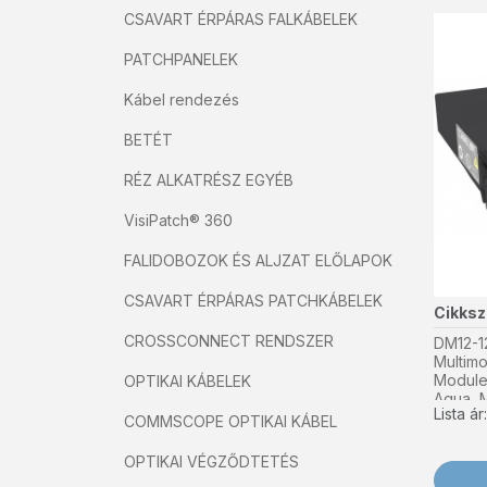
CSAVART ÉRPÁRAS FALKÁBELEK
PATCHPANELEK
Kábel rendezés
BETÉT
RÉZ ALKATRÉSZ EGYÉB
VisiPatch® 360
FALIDOBOZOK ÉS ALJZAT ELŐLAPOK
CSAVART ÉRPÁRAS PATCHKÁBELEK
Cikks
CROSSCONNECT RENDSZER
DM12-1
Multim
Module
OPTIKAI KÁBELEK
Aqua, M
Lista á
COMMSCOPE OPTIKAI KÁBEL
OPTIKAI VÉGZŐDTETÉS