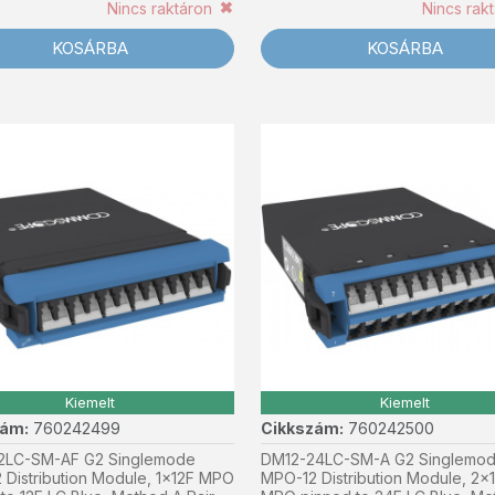
Nincs raktáron
Nincs rak
KOSÁRBA
KOSÁRBA
Kiemelt
Kiemelt
zám:
760242499
Cikkszám:
760242500
2LC-SM-AF G2 Singlemode
DM12-24LC-SM-A G2 Singlemo
 Distribution Module, 1x12F MPO
MPO-12 Distribution Module, 2x